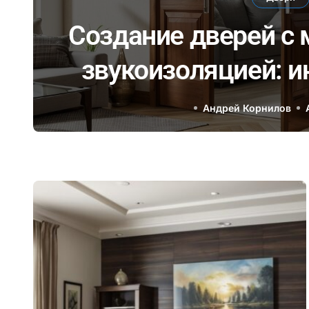
к
Создание дверей с
звукоизоляцией: 
материалы и тех
Андрей Корнилов
комфортного общени
дом