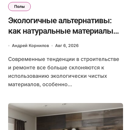
Полы
Экологичные альтернативы:
как натуральные материалы
для полов влияют на здоровье
Андрей Корнилов
Авг 6, 2026
и комфорт в доме
Современные тенденции в строительстве
и ремонте все больше склоняются к
использованию экологически чистых
материалов, особенно...