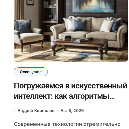
Освещение
Погружаемся в искусственный
интеллект: как алгоритмы
помогают выбирать идеальное
Андрей Корнилов
Авг 8, 2026
освещение для разных стилей
Современные технологии стремительно
интерьера