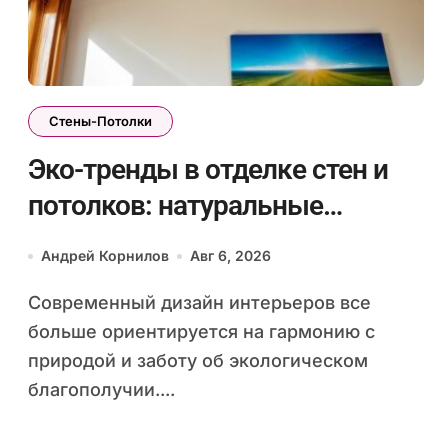
Стены-Потолки
Эко-тренды в отделке стен и
потолков: натуральные
материалы и экологичные
Андрей Корнилов
Авг 6, 2026
покрытия для современного
Современный дизайн интерьеров все
интерьера
больше ориентируется на гармонию с
природой и заботу об экологическом
благополучии....