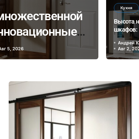
Кухня
 множественной
Двери
Высота 
инновационные
шкафов:
эргоном
нологии для
Андрей 
стандар
Авг 5, 2026
Авг 2, 20
я и уединения в
е