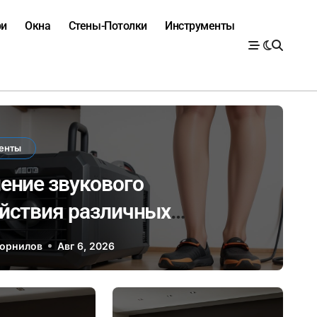
ри
Окна
Стены-Потолки
Инструменты
енты
ение звукового
йствия различных
роинструментов и его
Корнилов
Авг 6, 2026
ие на здоровье при ремонте
рытых помещениях
Двери