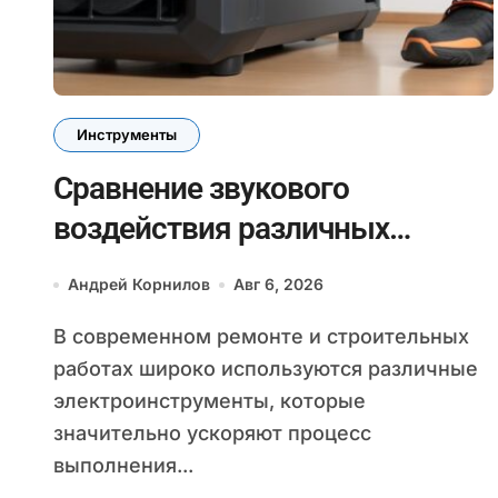
Инструменты
Сравнение звукового
воздействия различных
электроинструментов и его
Андрей Корнилов
Авг 6, 2026
влияние на здоровье при
В современном ремонте и строительных
ремонте в закрытых
работах широко используются различные
помещениях
электроинструменты, которые
значительно ускоряют процесс
выполнения...