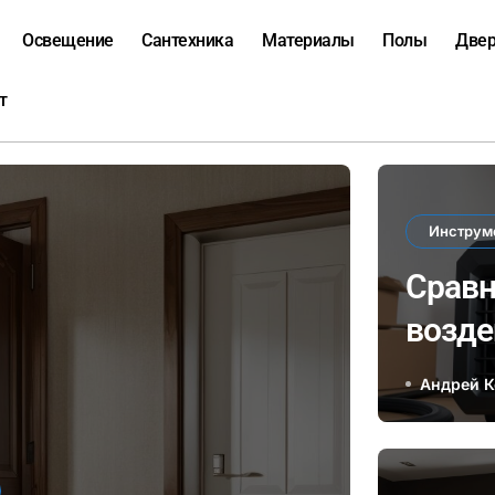
Освещение
Сантехника
Материалы
Полы
Две
т
Инструм
Сравн
возде
элект
Андрей 
влиян
в зак