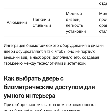
отдел
Модный
Мень
Легкий и
дизайн,
прочн
Алюминий
стильный
легкость
сравн
установки
сталь
Интеграция биометрического оборудования в дизайн
двери осуществляется так, чтобы оно не портило
внешний вид, а наоборот, дополняло его, создавая
гармонию между технологиями и эстетикой.
Как выбрать дверь с
биометрическим доступом для
умного интерьера
При выборе системы важна комплексная оценка
потребностей и особенностей помещения.