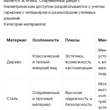
является эстетика. Современные двери с
биометрическим доступом разрабатываются с учетом
гармонии с интерьером и разнообразия стилевых
решений.
Категории материалов:
Материал
Особенности
Плюсы
Мину
Мень
Классический
Эстетика,
устой
Дерево
и теплый
возможность
к влаг
внешний вид
кастомизации
механ
повр
Може
выгля
Современный
Высокая
холод
Сталь
и прочный
надежность и
требу
материал
безопасность
эстет