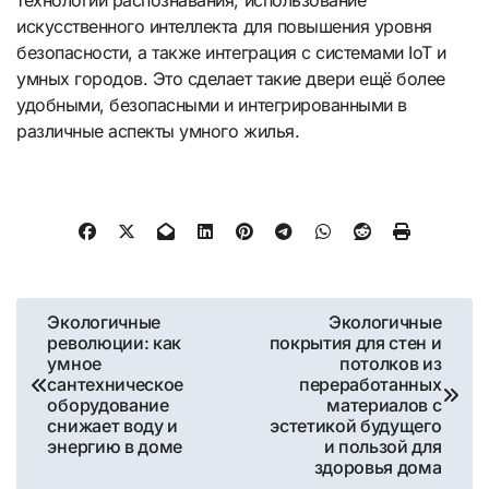
технологий распознавания, использование
искусственного интеллекта для повышения уровня
безопасности, а также интеграция с системами IoT и
умных городов. Это сделает такие двери ещё более
удобными, безопасными и интегрированными в
различные аспекты умного жилья.
Навигация
Экологичные
Экологичные
революции: как
покрытия для стен и
по
умное
потолков из
сантехническое
переработанных
записям
оборудование
материалов с
снижает воду и
эстетикой будущего
энергию в доме
и пользой для
здоровья дома