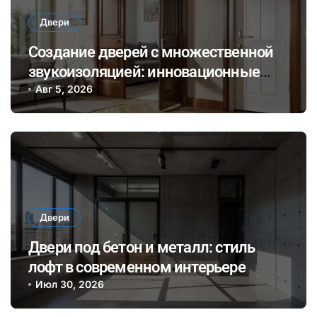
Двери
Создание дверей с множественной
звукоизоляцией: инновационные
материалы и технологии для
Авг 5, 2026
комфортного общения и уединения в
доме
Двери
Двери под бетон и металл: стиль
лофт в современном интерьере
Июл 30, 2026