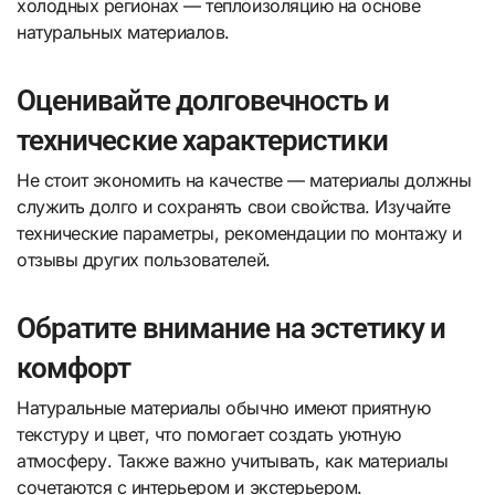
холодных регионах — теплоизоляцию на основе
натуральных материалов.
Оценивайте долговечность и
технические характеристики
Не стоит экономить на качестве — материалы должны
служить долго и сохранять свои свойства. Изучайте
технические параметры, рекомендации по монтажу и
отзывы других пользователей.
Обратите внимание на эстетику и
комфорт
Натуральные материалы обычно имеют приятную
текстуру и цвет, что помогает создать уютную
атмосферу. Также важно учитывать, как материалы
сочетаются с интерьером и экстерьером.