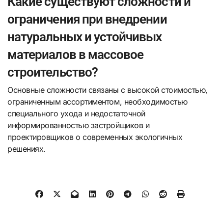
Какие существуют сложности и
ограничения при внедрении
натуральных и устойчивых
материалов в массовое
строительство?
Основные сложности связаны с высокой стоимостью,
ограниченным ассортиментом, необходимостью
специального ухода и недостаточной
информированностью застройщиков и
проектировщиков о современных экологичных
решениях.