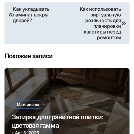
Навигация
Как укладывать
Как использовать
ламинат вокруг
виртуальную
по
дверей?
реальность для
планировки
записям
квартиры перед
ремонтом
Похожие записи
Материалы
Затирка для гранитной плитки:
цветовая гамма
Авг 5, 2026