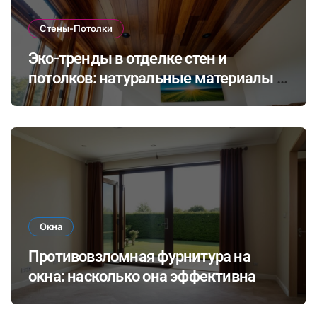
Стены-Потолки
Эко-тренды в отделке стен и
потолков: натуральные материалы и
экологичные покрытия для
современного интерьера
Окна
Противовзломная фурнитура на
окна: насколько она эффективна