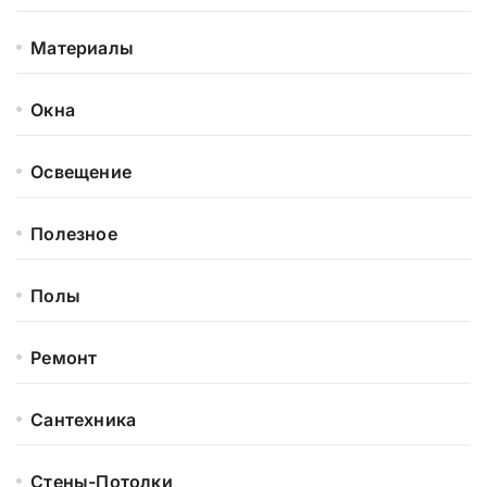
Материалы
Окна
Освещение
Полезное
Полы
Ремонт
Сантехника
Стены-Потолки