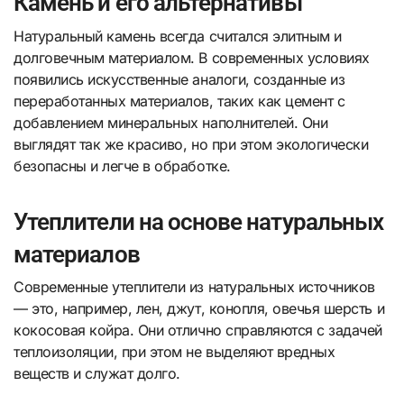
Камень и его альтернативы
Натуральный камень всегда считался элитным и
долговечным материалом. В современных условиях
появились искусственные аналоги, созданные из
переработанных материалов, таких как цемент с
добавлением минеральных наполнителей. Они
выглядят так же красиво, но при этом экологически
безопасны и легче в обработке.
Утеплители на основе натуральных
материалов
Современные утеплители из натуральных источников
— это, например, лен, джут, конопля, овечья шерсть и
кокосовая койра. Они отлично справляются с задачей
теплоизоляции, при этом не выделяют вредных
веществ и служат долго.