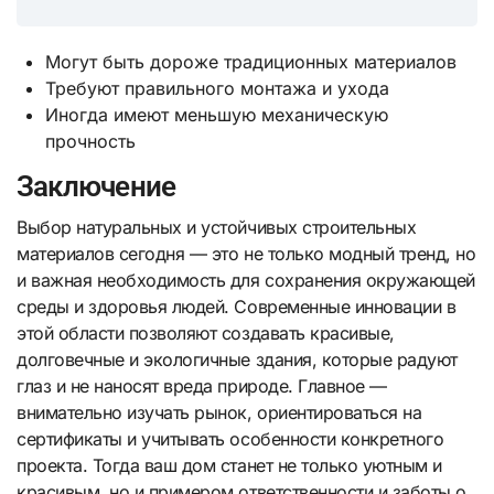
Могут быть дороже традиционных материалов
Требуют правильного монтажа и ухода
Иногда имеют меньшую механическую
прочность
Заключение
Выбор натуральных и устойчивых строительных
материалов сегодня — это не только модный тренд, но
и важная необходимость для сохранения окружающей
среды и здоровья людей. Современные инновации в
этой области позволяют создавать красивые,
долговечные и экологичные здания, которые радуют
глаз и не наносят вреда природе. Главное —
внимательно изучать рынок, ориентироваться на
сертификаты и учитывать особенности конкретного
проекта. Тогда ваш дом станет не только уютным и
красивым, но и примером ответственности и заботы о