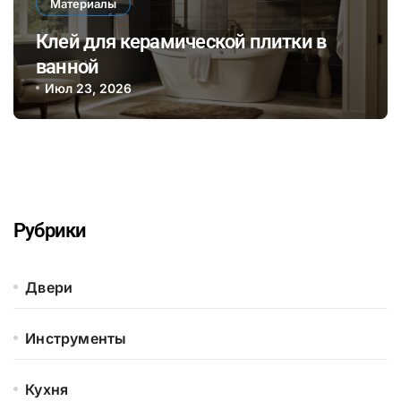
Материалы
Клей для керамической плитки в
ванной
Июл 23, 2026
Рубрики
Двери
Инструменты
Кухня