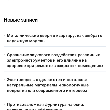
Новые записи
Металлические двери в квартиру: как выбрать
надежную модель
Сравнение звукового воздействия различных
электроинструментов и его влияние на
здоровье при ремонте в закрытых помещениях
Эко-тренды в отделке стен и потолков:
натуральные материалы и экологичные
покрытия для современного интерьера
Противовзломная фурнитура на окна:
насколько она эффективна