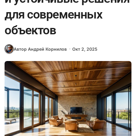
для современных
объектов
Автор Андрей Корнилов
Окт 2, 2025