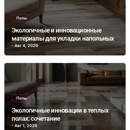
Полы
Экологичные и инновационные
материалы для укладки напольных
покрытий в эпоху устойчивого
Авг 4, 2026
дизайна интерьера
Полы
Экологичные инновации в теплых
полах: сочетание
энергоэффективности и
Авг 1, 2026