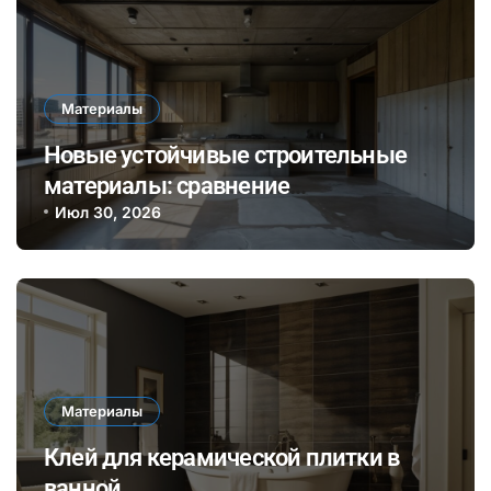
Материалы
Новые устойчивые строительные
материалы: сравнение
биополимеров и традиционного
Июл 30, 2026
бетона по экологии и долговечности
Материалы
Клей для керамической плитки в
ванной