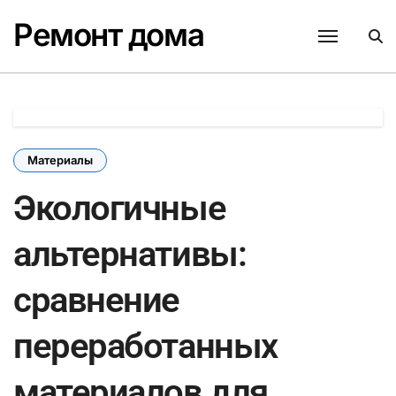
Перейти
Ремонт дома
к
содержанию
Материалы
Экологичные
альтернативы:
сравнение
переработанных
материалов для