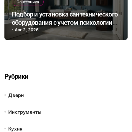
Сантехника
Подбор и установка сантехнического
оборудования с учетом психологии
цвета для создания уютной ванной
Авг 2, 2026
комнаты
Рубрики
Двери
Инструменты
Кухня