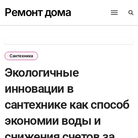
Перейти
Ремонт дома
к
содержанию
Сантехника
Экологичные
инновации в
сантехнике как способ
экономии воды и
снижения счетов за