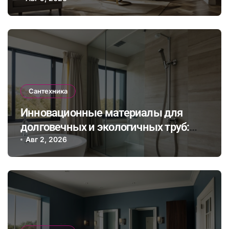
климата: как выбрать и установить
оборудование для комфортного
проживания в будущем
Сантехника
Инновационные материалы для
долговечных и экологичных труб:
как выбрать и правильно установить
Авг 2, 2026