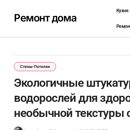
Перейти
к
Кухня
Ремонт дома
содержанию
Ремон
Стены-Потолки
Экологичные штукату
водорослей для здор
необычной текстуры с