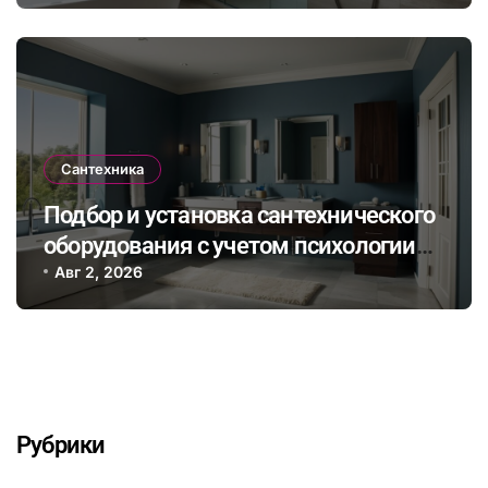
Сантехника
Подбор и установка сантехнического
оборудования с учетом психологии
цвета для создания уютной ванной
Авг 2, 2026
комнаты
Рубрики