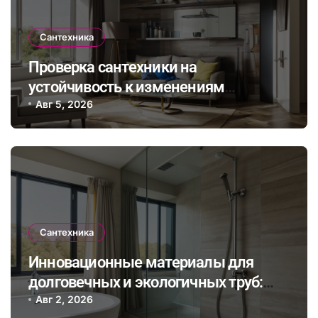
Сантехника
Проверка сантехники на
устойчивость к изменениям
климата: как выбрать и установить
Авг 5, 2026
оборудование для комфортного
проживания в будущем
Сантехника
Инновационные материалы для
долговечных и экологичных труб:
как выбрать и правильно установить
Авг 2, 2026