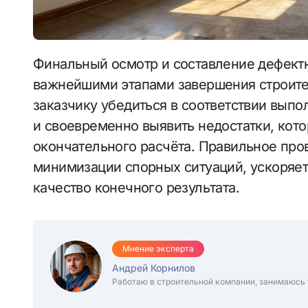
Финальный осмотр и составление дефектного акта перед оплатой являются
важнейшими этапами завершения строите
заказчику убедиться в соответствии вып
и своевременно выявить недостатки, кот
окончательного расчёта. Правильное про
минимизации спорных ситуаций, ускоряет
качество конечного результата.
Мнение эксперта
Андрей Корнилов
Работаю в строительной компании, занимаюсь 