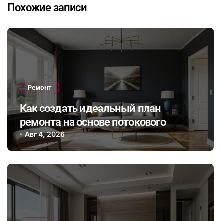
Похожие записи
Ремонт
Как создать идеальный план
ремонта на основе потокового
бюджета и гибкого графика работ с
Авг 4, 2026
учетом непредвиденных расходов