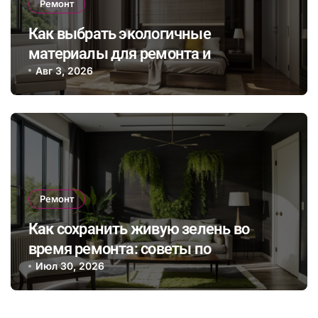
Ремонт
Как выбрать экологичные
материалы для ремонта и
сэкономить на энергопотреблении в
Авг 3, 2026
будущем
Ремонт
Как сохранить живую зелень во
время ремонта: советы по
интеграции растений в интерьер и
Июл 30, 2026
выбор безопасных отделочных
материалов