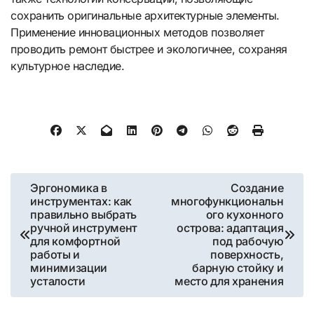
сохранить оригинальные архитектурные элементы.
Применение инновационных методов позволяет
проводить ремонт быстрее и экологичнее, сохраняя
культурное наследие.
Навигация
Эргономика в
Создание
инструментах: как
многофункциональн
по
правильно выбрать
ого кухонного
ручной инструмент
острова: адаптация
записям
для комфортной
под рабочую
работы и
поверхность,
минимизации
барную стойку и
усталости
место для хранения