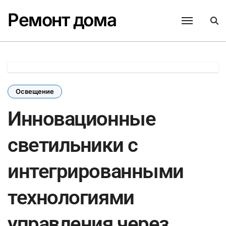
Перейти
Ремонт дома
к
содержанию
Освещение
Инновационные
светильники с
интегрированными
технологиями
управления через