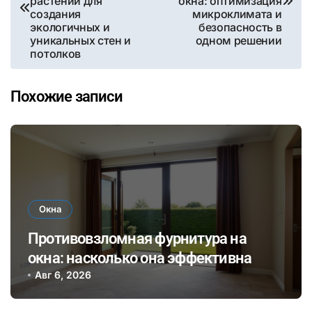
растений для
окна: оптимизация
записям
создания
микроклимата и
экологичных и
безопасность в
уникальных стен и
одном решении
потолков
Похожие записи
Окна
Противовзломная фурнитура на
окна: насколько она эффективна
Авг 6, 2026