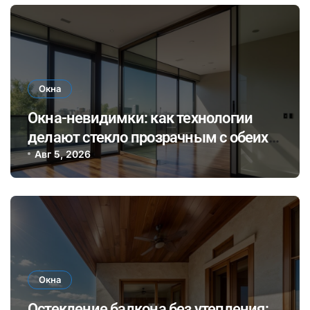
Окна
Окна-невидимки: как технологии
делают стекло прозрачным с обеих
сторон
Авг 5, 2026
Окна
Остекление балкона без утепления: