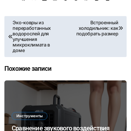
Навигация
Эко-ковры из
Встроенный
переработанных
холодильник: как
по
водорослей для
подобрать размер
улучшения
записям
микроклимата в
доме
Похожие записи
Инструменты
Сравнение звукового воздействия