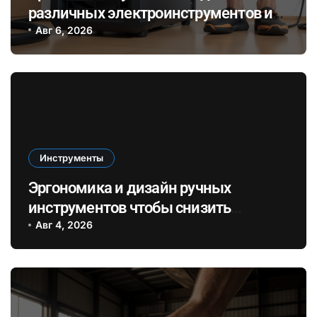
различных электроинструментов и
его влияние на здоровье при ремонте
Авг 6, 2026
в закрытых помещениях
Инструменты
Эргономика и дизайн ручных
инструментов чтобы снизить
усталость и повысить
Авг 4, 2026
эффективность при длительных
ремонтах