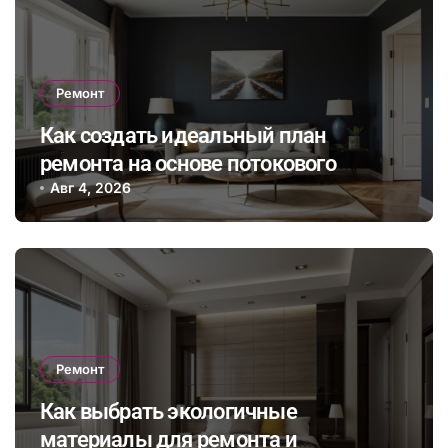
Ремонт
Как создать идеальный план
ремонта на основе потокового
бюджета и гибкого графика работ с
Авг 4, 2026
учетом непредвиденных расходов
Ремонт
Как выбрать экологичные
материалы для ремонта и