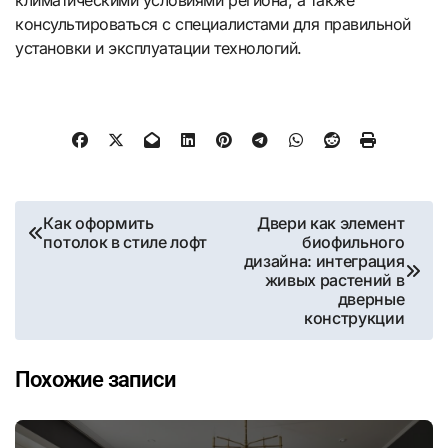
консультироваться с специалистами для правильной
установки и эксплуатации технологий.
Навигация
Как оформить
Двери как элемент
потолок в стиле лофт
биофильного
по
дизайна: интеграция
живых растений в
записям
дверные
конструкции
Похожие записи