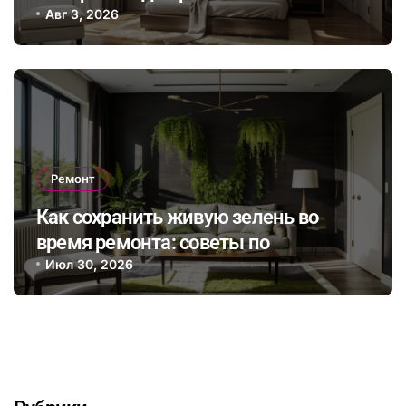
сэкономить на энергопотреблении в
Авг 3, 2026
будущем
Ремонт
Как сохранить живую зелень во
время ремонта: советы по
интеграции растений в интерьер и
Июл 30, 2026
выбор безопасных отделочных
материалов