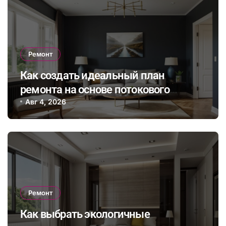
Ремонт
Как создать идеальный план
ремонта на основе потокового
бюджета и гибкого графика работ с
Авг 4, 2026
учетом непредвиденных расходов
Ремонт
Как выбрать экологичные