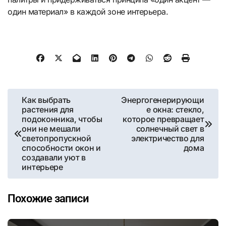
один материал» в каждой зоне интерьера.
Навигация
Как выбрать
Энергогенерирующи
растения для
е окна: стекло,
по
подоконника, чтобы
которое превращает
они не мешали
солнечный свет в
записям
светопропускной
электричество для
способности окон и
дома
создавали уют в
интерьере
Похожие записи