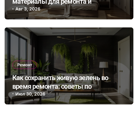
материалы для ремонта и
сэкономить на энергопотреблении в
Авг 3, 2026
будущем
Ремонт
Как сохранить живую зелень во
время ремонта: советы по
интеграции растений в интерьер и
Июл 30, 2026
выбор безопасных отделочных
материалов