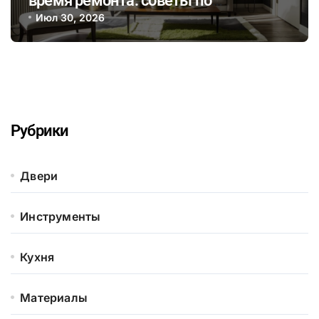
время ремонта: советы по
интеграции растений в интерьер и
Июл 30, 2026
выбор безопасных отделочных
материалов
Рубрики
Двери
Инструменты
Кухня
Материалы