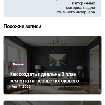
записям
и вторичных
материалов для
стильного интерьера
Похожие записи
Ремонт
Как создать идеальный план
ремонта на основе потокового
бюджета и гибкого графика работ с
Авг 4, 2026
учетом непредвиденных расходов