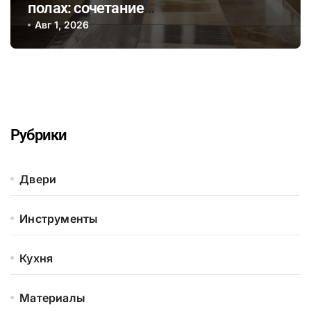
полах: сочетание
энергоэффективности и
Авг 1, 2026
натуральных материалов для
здорового микроклимата дома
Рубрики
Двери
Инструменты
Кухня
Материалы