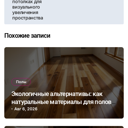
потолках для
визуального
увеличения
пространства
Похожие записи
Полы
Экологичные альтернативы: как
натуральные материалы для полов
влияют на здоровье и комфорт в
Авг 6, 2026
доме