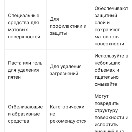
Обеспечивают
Специальные
защитный
Для
средства для
слой и
профилактики и
матовых
сохраняют
защиты
поверхностей
матовость
поверхности
Используйте в
Паста или гель
небольших
Для удаления
для удаления
объемах и
загрязнений
пятен
тщательно
смывайте
Могут
повредить
Отбеливающие
Категорически
структуру
и абразивные
не
поверхности и
средства
рекомендуются
испортить
внешний вид