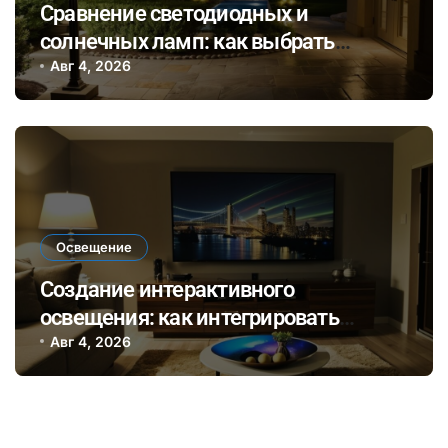
Сравнение светодиодных и
солнечных ламп: как выбрать
оптимальный вариант для внешнего
Авг 4, 2026
и внутреннего освещения
Освещение
Создание интерактивного
освещения: как интегрировать
смарт-лампы в домашний
Авг 4, 2026
мультимедийный сценарий для
уютных вечеров