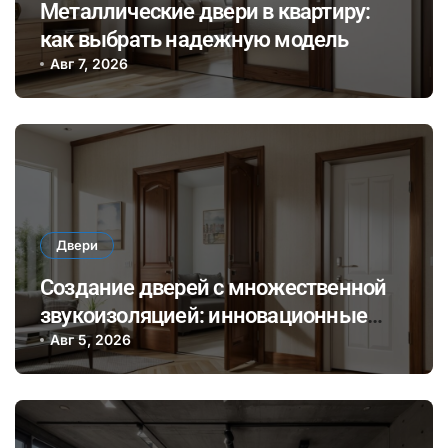
Металлические двери в квартиру:
как выбрать надежную модель
Авг 7, 2026
Двери
Создание дверей с множественной
звукоизоляцией: инновационные
материалы и технологии для
Авг 5, 2026
комфортного общения и уединения в
доме