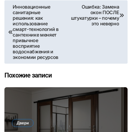
Навигация
Инновационные
Ошибка: Замена
санитарные
окон ПОСЛЕ
по
решения: как
штукатурки – почему
использование
это неверно
записям
смарт-технологий в
сантехнике меняет
привычное
восприятие
водоснабжения и
экономии ресурсов
Похожие записи
Двери