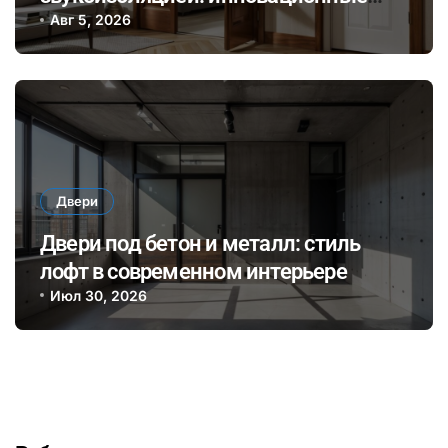
материалы и технологии для
Авг 5, 2026
комфортного общения и уединения в
доме
Двери
Двери под бетон и металл: стиль
лофт в современном интерьере
Июл 30, 2026