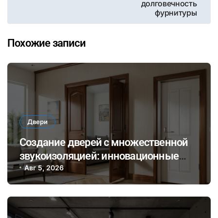
долговечность
фурнитуры
Похожие записи
Двери
Создание дверей с множественной
звукоизоляцией: инновационные
материалы и технологии для
Авг 5, 2026
комфортного общения и уединения в
доме