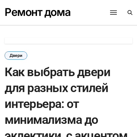
Перейти
Ремонт дома
к
содержанию
Двери
Как выбрать двери
для разных стилей
интерьера: от
минимализма до
эклектики, с акцентом