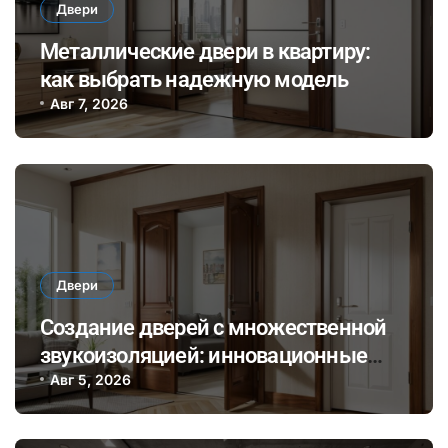
Двери
Металлические двери в квартиру:
как выбрать надежную модель
Авг 7, 2026
Двери
Создание дверей с множественной
звукоизоляцией: инновационные
материалы и технологии для
Авг 5, 2026
комфортного общения и уединения в
доме