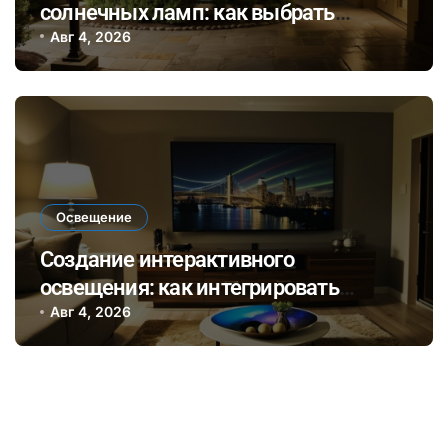
солнечных ламп: как выбрать
оптимальный вариант для внешнего
Авг 4, 2026
и внутреннего освещения
Освещение
Создание интерактивного
освещения: как интегрировать
смарт-лампы в домашний
Авг 4, 2026
мультимедийный сценарий для
уютных вечеров