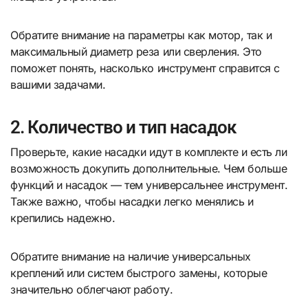
Обратите внимание на параметры как мотор, так и
максимальный диаметр реза или сверления. Это
поможет понять, насколько инструмент справится с
вашими задачами.
2. Количество и тип насадок
Проверьте, какие насадки идут в комплекте и есть ли
возможность докупить дополнительные. Чем больше
функций и насадок — тем универсальнее инструмент.
Также важно, чтобы насадки легко менялись и
крепились надежно.
Обратите внимание на наличие универсальных
креплений или систем быстрого замены, которые
значительно облегчают работу.