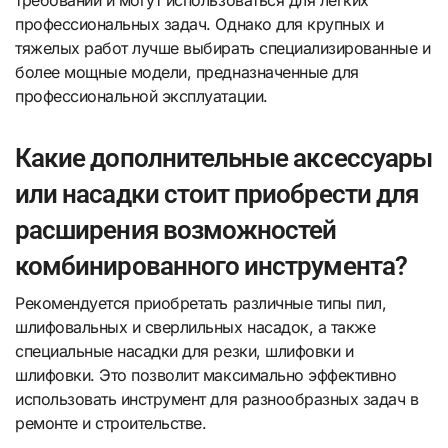
требований и могут использоваться для легких
профессиональных задач. Однако для крупных и
тяжелых работ лучше выбирать специализированные и
более мощные модели, предназначенные для
профессиональной эксплуатации.
Какие дополнительные аксессуары
или насадки стоит приобрести для
расширения возможностей
комбинированного инструмента?
Рекомендуется приобретать различные типы пил,
шлифовальных и сверлильных насадок, а также
специальные насадки для резки, шлифовки и
шлифовки. Это позволит максимально эффективно
использовать инструмент для разнообразных задач в
ремонте и строительстве.