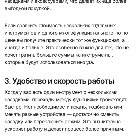
насадками и аксессуарами, что делает их еще более
выгодной покупкой.
Если сравнить стоимость нескольких отдельных
инструментов и одного многофункционального, то по
цене вы получите практически тот же функционал, а
иногда и больше. Это особенно важно для тех, кто не
хочет тратить большие суммы на инструменты,
которые будут использоваться иногда.
3. Удобство и скорость работы
Когда у вас есть один инструмент с несколькими
насадками, переходы между функциями происходят
быстро. Нет необходимости искать, подбирать или
менять разные устройства — достаточно сменить
насадку или переключить режим. Это значительно
ускоряет работу и делает процесс более приятным.