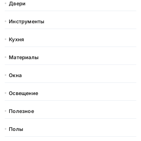
Двери
Инструменты
Кухня
Материалы
Окна
Освещение
Полезное
Полы