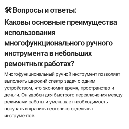
🛠️ Вопросы и ответы:
Каковы основные преимущества
использования
многофункционального ручного
инструмента в небольших
ремонтных работах?
Многофункциональный ручной инструмент позволяет
выполнять широкий спектр задач с одним
устройством, что экономит время, пространство и
деньги. Он удобен для быстрого переключения между
режимами работы и уменьшает необходимость
покупать и хранить несколько отдельных
инструментов.