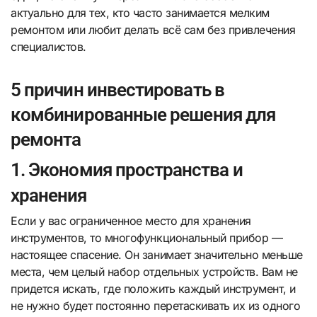
актуально для тех, кто часто занимается мелким
ремонтом или любит делать всё сам без привлечения
специалистов.
5 причин инвестировать в
комбинированные решения для
ремонта
1. Экономия пространства и
хранения
Если у вас ограниченное место для хранения
инструментов, то многофункциональный прибор —
настоящее спасение. Он занимает значительно меньше
места, чем целый набор отдельных устройств. Вам не
придется искать, где положить каждый инструмент, и
не нужно будет постоянно перетаскивать их из одного