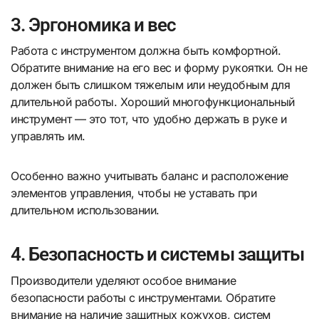
3. Эргономика и вес
Работа с инструментом должна быть комфортной.
Обратите внимание на его вес и форму рукоятки. Он не
должен быть слишком тяжелым или неудобным для
длительной работы. Хороший многофункциональный
инструмент — это тот, что удобно держать в руке и
управлять им.
Особенно важно учитывать баланс и расположение
элементов управления, чтобы не уставать при
длительном использовании.
4. Безопасность и системы защиты
Производители уделяют особое внимание
безопасности работы с инструментами. Обратите
внимание на наличие защитных кожухов, систем