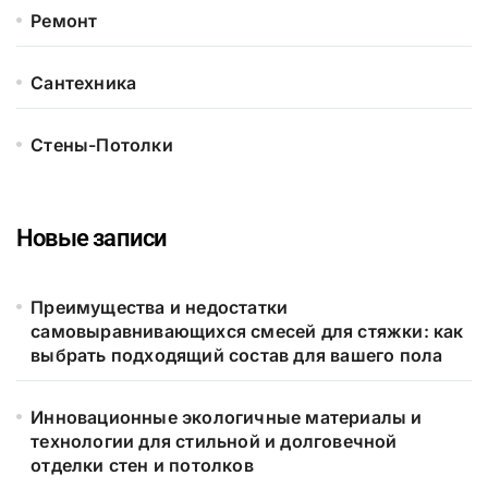
Ремонт
Сантехника
Стены-Потолки
Новые записи
Преимущества и недостатки
самовыравнивающихся смесей для стяжки: как
выбрать подходящий состав для вашего пола
Инновационные экологичные материалы и
технологии для стильной и долговечной
отделки стен и потолков