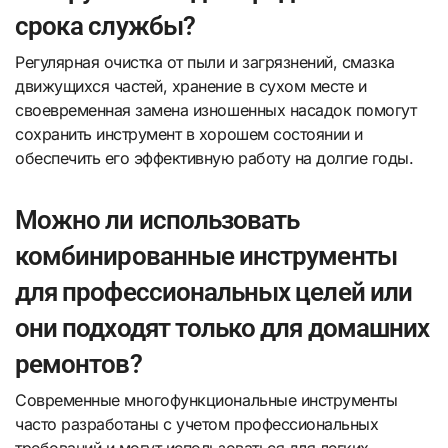
срока службы?
Регулярная очистка от пыли и загрязнений, смазка
движущихся частей, хранение в сухом месте и
своевременная замена изношенных насадок помогут
сохранить инструмент в хорошем состоянии и
обеспечить его эффективную работу на долгие годы.
Можно ли использовать
комбинированные инструменты
для профессиональных целей или
они подходят только для домашних
ремонтов?
Современные многофункциональные инструменты
часто разработаны с учетом профессиональных