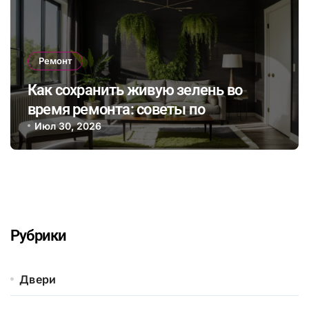
Ремонт
Как сохранить живую зелень во
время ремонта: советы по
интеграции растений в интерьер и
Июл 30, 2026
выбор безопасных отделочных
материалов
Рубрики
Двери