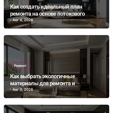
Как создать идеальный план
ремонта на основе потокового
бюджета и гибкого графика работ с
Авг 4, 2026
учетом непредвиденных расходов
Ремонт
Как выбрать экологичные
материалы для ремонта и
сэкономить на энергопотреблении в
Авг 3, 2026
будущем