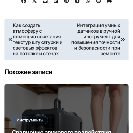
Навигация
Как создать
Интеграция умных
атмосферу с
датчиков в ручной
по
помощью сочетания
инструмент для
текстур штукатурки и
повышения точности
записям
световых эффектов
и безопасности при
на потолке и стенах
ремонте
Похожие записи
Инструменты
Сравнение звукового воздействия