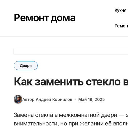
Перейти
к
Кухня
Ремонт дома
содержанию
Ремон
Двери
Как заменить стекло
Автор Андрей Корнилов
Май 19, 2025
Замена стекла в межкомнатной двери — это задача, которая требует аккуратности и
внимательности, но при желании её впол