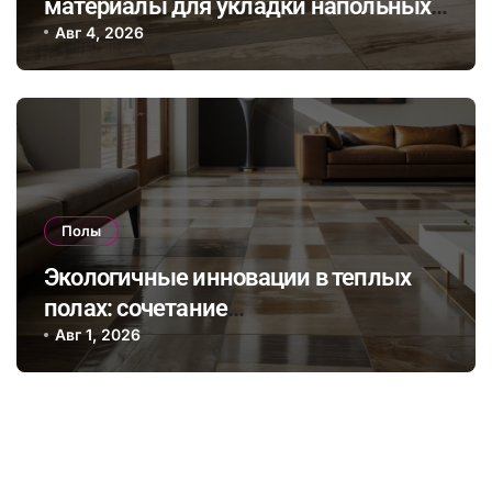
материалы для укладки напольных
покрытий в эпоху устойчивого
Авг 4, 2026
дизайна интерьера
Полы
Экологичные инновации в теплых
полах: сочетание
энергоэффективности и
Авг 1, 2026
натуральных материалов для
здорового микроклимата дома