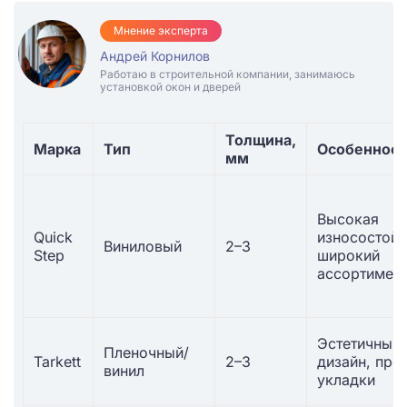
Мнение эксперта
Андрей Корнилов
Работаю в строительной компании, занимаюсь
установкой окон и дверей
Толщина,
Марка
Тип
Особенност
мм
Высокая
Quick
износостойк
Виниловый
2–3
Step
широкий
ассортимен
Эстетичный
Пленочный/
Tarkett
2–3
дизайн, про
винил
укладки