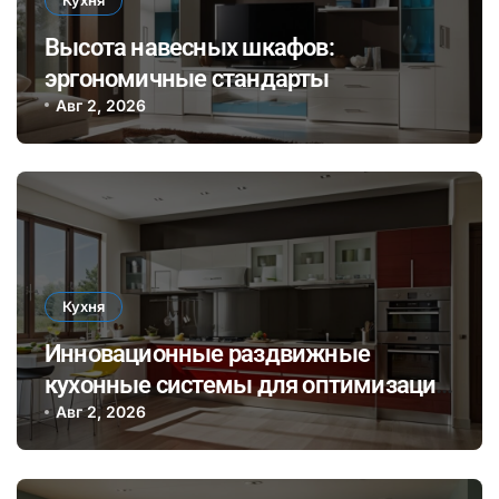
Высота навесных шкафов:
эргономичные стандарты
Авг 2, 2026
Кухня
Инновационные раздвижные
кухонные системы для оптимизации
пространства и стильного
Авг 2, 2026
оформления интерьера