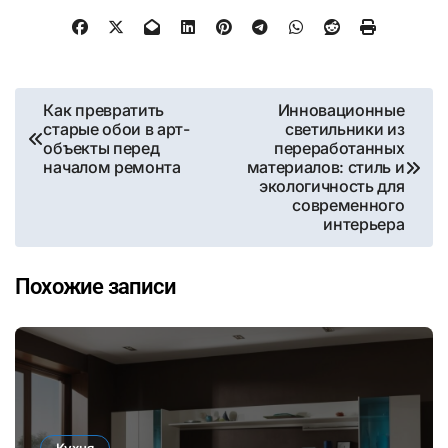
Навигация
Как превратить
Инновационные
старые обои в арт-
светильники из
по
объекты перед
переработанных
началом ремонта
материалов: стиль и
записям
экологичность для
современного
интерьера
Похожие записи
Кухня