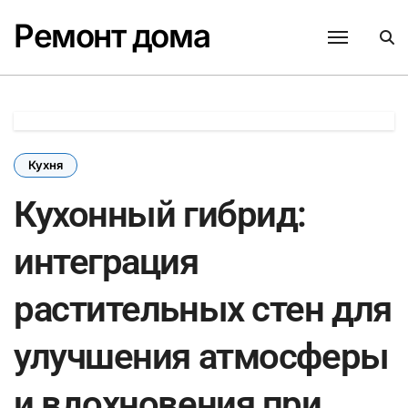
Перейти
Ремонт дома
к
содержанию
Кухня
Кухонный гибрид:
интеграция
растительных стен для
улучшения атмосферы
и вдохновения при