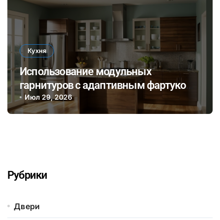
Кухня
Использование модульных
гарнитуров с адаптивным фартуком
для быстрого обновления кухни без
Июл 29, 2026
серьезного ремонта
Рубрики
Двери