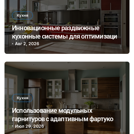
Кухня
Инновационные раздвижные
кухонные системы для оптимизации
пространства и стильного
Авг 2, 2026
оформления интерьера
Кухня
Использование модульных
гарнитуров с адаптивным фартуком
для быстрого обновления кухни без
Июл 29, 2026