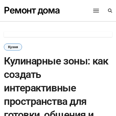
Перейти
Ремонт дома
к
содержанию
Кухня
Кулинарные зоны: как
создать
интерактивные
пространства для
готовки, общения и