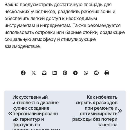
Важно предусмотреть достаточную площадь для
нескольких участников, разделить рабочие зоны и
обеспечить легкий доступ к необходимым
инструментам и ингредиентам. Также рекомендуется
использовать островки или барные стойки, создающие
социальную атмосферу и стимулирующие
взаимодействие.
Навигация
Искусственный
Как избежать
интеллект в дизайне
скрытых расходов
по
кухни: создание
при ремонте и
персонализированн
оптимизировать
записям
ых гарнитур и
расходы без потери
фартуков по
качества
уникальным эскизам