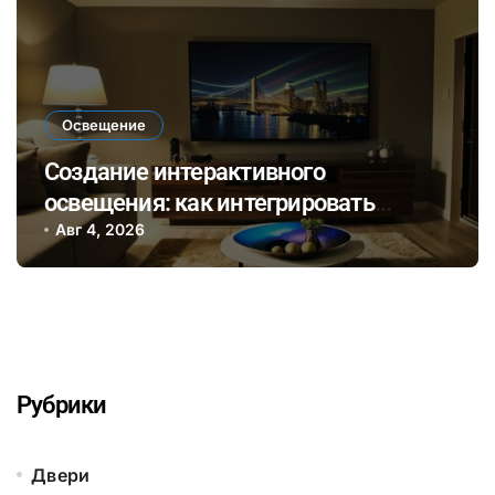
Освещение
Создание интерактивного
освещения: как интегрировать
смарт-лампы в домашний
Авг 4, 2026
мультимедийный сценарий для
уютных вечеров
Рубрики
Двери