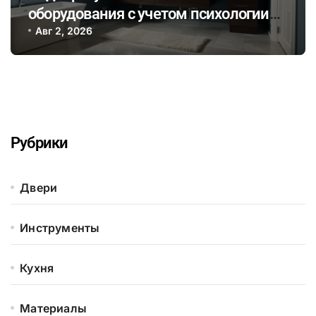
оборудования с учетом психологии
цвета для создания уютной ванной
Авг 2, 2026
комнаты
Рубрики
Двери
Инструменты
Кухня
Материалы