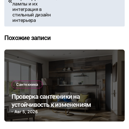
записям
лампы и их
интеграция в
стильный дизайн
интерьера
Похожие записи
Сантехника
Проверка сантехники на
устойчивость к изменениям
климата: как выбрать и установить
Авг 5, 2026
оборудование для комфортного
проживания в будущем