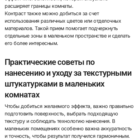
расширяет границы комнаты.
Контраст также можно добиться за счет
использования различных цветов или отделочных
материалов. Такой прием помогает подчеркнуть
отдельные зоны в маленьком пространстве и сделать
его более интересным.
Практические советы по
нанесению и уходу за текстурными
штукатурками в маленьких
комнатах
Чтобы добиться желаемого эффекта, важно правильно
подготовить поверхность, выбрать подходящую
текстуру и соблюдать технологию нанесения. В
маленьких помещениях особенно важна аккуратность
и точность, чтобы результат получился гармоничным.