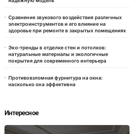
надежную модель
Сравнение звукового воздействия различных
электроинструментов и его влияние на
здоровье при ремонте в закрытых помещениях
Эко-тренды в отделке стен и потолков:
натуральные материалы и экологичные
покрытия для современного интерьера
Противовзломная фурнитура на окна:
насколько она эффективна
Интересное