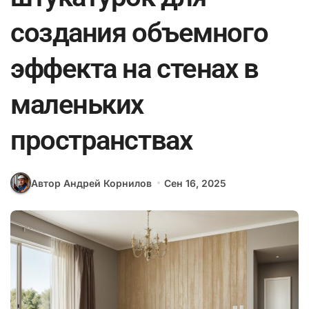
создания объемного
эффекта на стенах в
маленьких
пространствах
Автор Андрей Корнилов
Сен 16, 2025