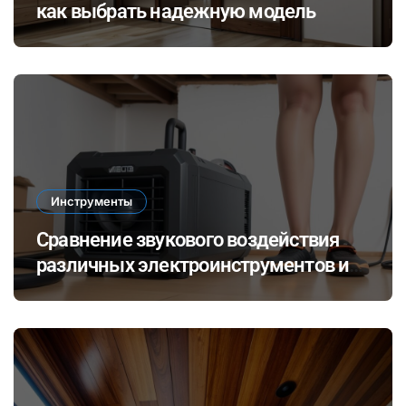
как выбрать надежную модель
Инструменты
Сравнение звукового воздействия
различных электроинструментов и
его влияние на здоровье при ремонте
в закрытых помещениях