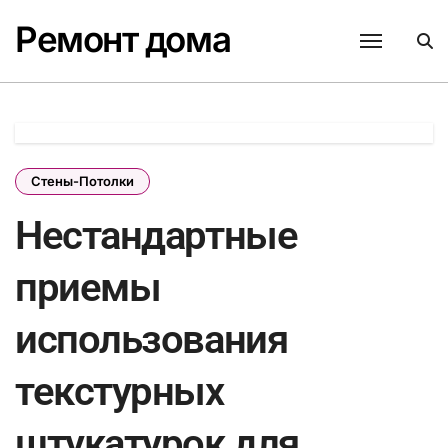
Перейти
Ремонт дома
к
содержанию
Стены-Потолки
Нестандартные
приемы
использования
текстурных
штукатурок для