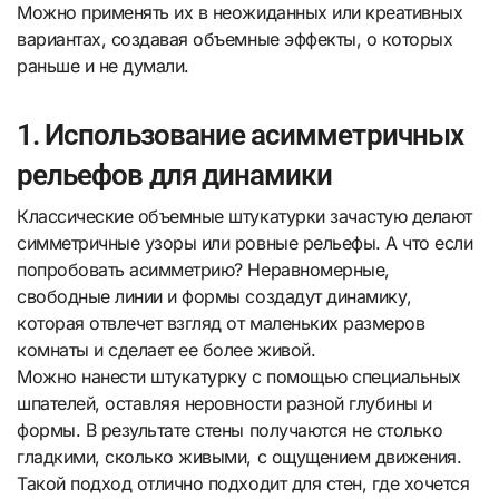
Можно применять их в неожиданных или креативных
вариантах, создавая объемные эффекты, о которых
раньше и не думали.
1. Использование асимметричных
рельефов для динамики
Классические объемные штукатурки зачастую делают
симметричные узоры или ровные рельефы. А что если
попробовать асимметрию? Неравномерные,
свободные линии и формы создадут динамику,
которая отвлечет взгляд от маленьких размеров
комнаты и сделает ее более живой.
Можно нанести штукатурку с помощью специальных
шпателей, оставляя неровности разной глубины и
формы. В результате стены получаются не столько
гладкими, сколько живыми, с ощущением движения.
Такой подход отлично подходит для стен, где хочется