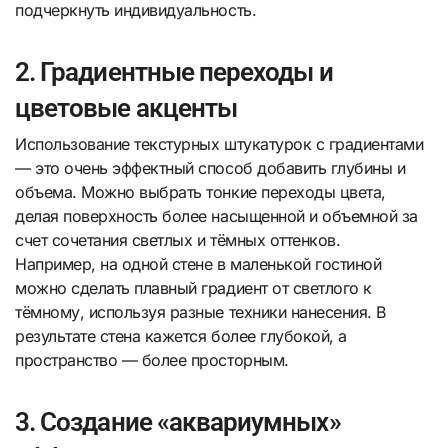
подчеркнуть индивидуальность.
2. Градиентные переходы и
цветовые акценты
Использование текстурных штукатурок с градиентами
— это очень эффектный способ добавить глубины и
объема. Можно выбрать тонкие переходы цвета,
делая поверхность более насыщенной и объемной за
счет сочетания светлых и тёмных оттенков.
Например, на одной стене в маленькой гостиной
можно сделать плавный градиент от светлого к
тёмному, используя разные техники нанесения. В
результате стена кажется более глубокой, а
пространство — более просторным.
3. Создание «аквариумных»