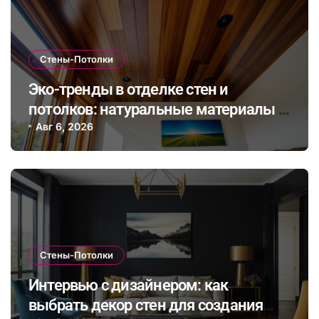
Стены-Потолки
Эко-тренды в отделке стен и
потолков: натуральные материалы и
экологичные покрытия для
Авг 6, 2026
современного интерьера
Стены-Потолки
Интервью с дизайнером: как
выбрать декор стен для создания