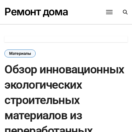
Перейти
Ремонт дома
к
содержанию
Материалы
Обзор инновационных
экологических
строительных
материалов из
переработанных