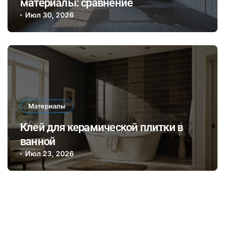
материалы: сравнение
биополимеров и традиционного
Июл 30, 2026
бетона по экологии и долговечности
Материалы
Клей для керамической плитки в
ванной
Июл 23, 2026