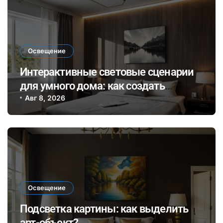
Освещение
Интерактивные световые сценарии
для умного дома: как создать
динамичное освещение по
Авг 8, 2026
настроению и времени суток
Освещение
Подсветка картины: как выделить
арт-объект?