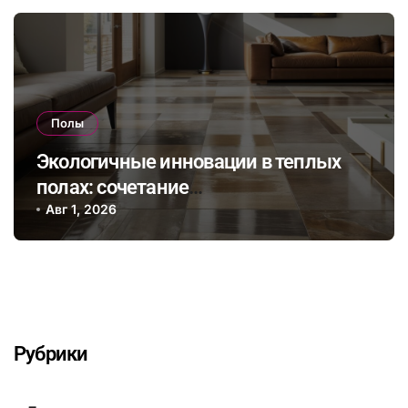
Полы
Экологичные инновации в теплых
полах: сочетание
энергоэффективности и
Авг 1, 2026
натуральных материалов для
здорового микроклимата дома
Рубрики