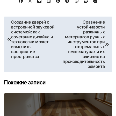
Навигация
Создание дверей с
Сравнение
встроенной звуковой
устойчивости
по
системой: как
различных
сочетание дизайна и
материалов ручных
записям
технологии может
инструментов при
изменить
экстремальных
восприятие
температурах и их
пространства
влияние на
производительность
ремонта
Похожие записи