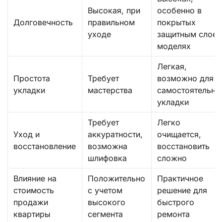
Высокая, при
особенно в
Долговечность
правильном
покрытых
уходе
защитным слое
моделях
Легкая,
Простота
Требует
возможно для
укладки
мастерства
самостоятельно
укладки
Требует
Легко
Уход и
аккуратности,
очищается,
восстановление
возможна
восстановить
шлифовка
сложно
Влияние на
Положительно
Практичное
стоимость
с учетом
решение для
продажи
высокого
быстрого
квартиры
сегмента
ремонта