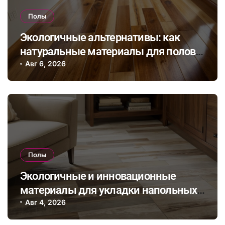
Полы
Экологичные альтернативы: как
натуральные материалы для полов
влияют на здоровье и комфорт в
Авг 6, 2026
доме
Полы
Экологичные и инновационные
материалы для укладки напольных
покрытий в эпоху устойчивого
Авг 4, 2026
дизайна интерьера