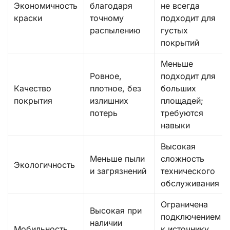
Экономичность
благодаря
не всегда
краски
точному
подходит для
распылению
густых
покрытий
Меньше
Ровное,
подходит для
Качество
плотное, без
больших
покрытия
излишних
площадей;
потерь
требуются
навыки
Высокая
Меньше пыли
сложность
Экологичность
и загрязнений
технического
обслуживания
Ограничена
Высокая при
подключением
наличии
Мобильность
к источнику