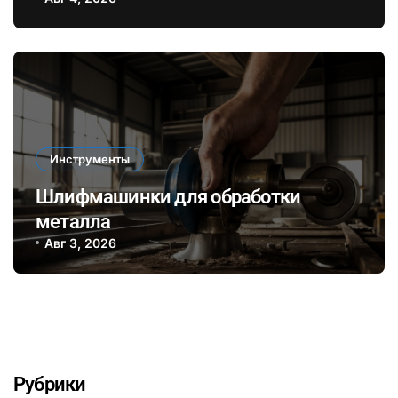
усталость и повысить
эффективность при длительных
ремонтах
Инструменты
Шлифмашинки для обработки
металла
Авг 3, 2026
Рубрики