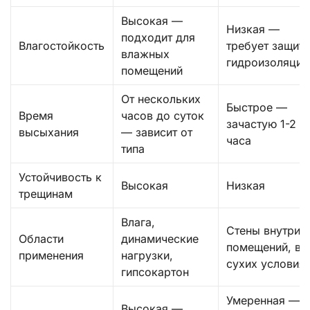
Высокая —
Низкая —
подходит для
Влагостойкость
требует защит
влажных
гидроизоляцие
помещений
От нескольких
Быстрое —
Время
часов до суток
зачастую 1-2
высыхания
— зависит от
часа
типа
Устойчивость к
Высокая
Низкая
трещинам
Влага,
Стены внутри
Области
динамические
помещений, в
применения
нагрузки,
сухих условия
гипсокартон
Умеренная — в
Высокая —