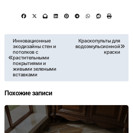
Навигация
Инновационные
Краскопульты для
экодизайны стен и
водоэмульсионной
по
потолков с
краски
растительными
записям
покрытиями и
живыми зелеными
вставками
Похожие записи