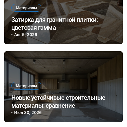
Материалы
Затирка для гранитной плитки:
цветовая гамма
Авг 5, 2026
Материалы
Новые устойчивые строительные
материалы: сравнение
биополимеров и традиционного
Июл 30, 2026
бетона по экологии и долговечности