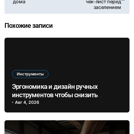
дома
чек-лист перед
заселением
записям
Похожие записи
Инструменты
Эргономика и дизайн ручных
инструментов чтобы снизить
усталость и повысить
Авг 4, 2026
эффективность при длительных
ремонтах