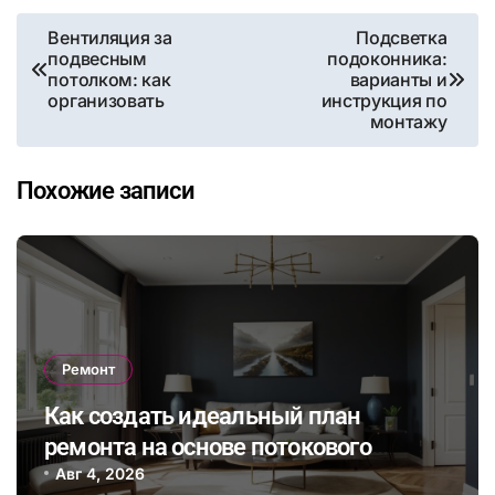
Навигация
Вентиляция за
Подсветка
подвесным
подоконника:
по
потолком: как
варианты и
организовать
инструкция по
записям
монтажу
Похожие записи
Ремонт
Как создать идеальный план
ремонта на основе потокового
бюджета и гибкого графика работ с
Авг 4, 2026