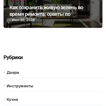
Как сохранить живую зелень во
время ремонта: советы по
интеграции растений в интерьер и
Июл 30, 2026
выбор безопасных отделочных
материалов
Рубрики
Двери
Инструменты
Кухня