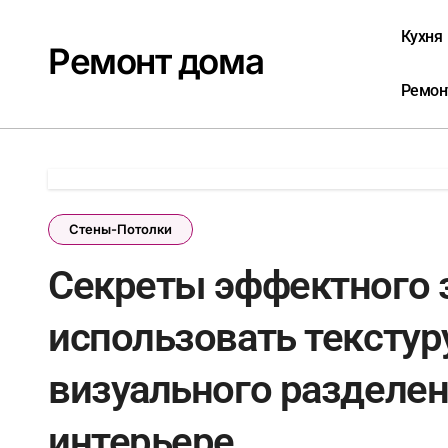
Перейти
к
Кухня
Ремонт дома
содержанию
Ремон
Стены-Потолки
Секреты эффектного 
использовать текстур
визуального разделен
интерьере