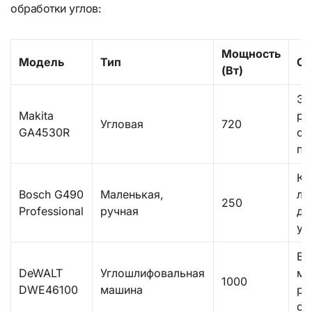
обработки углов:
Мощность
Модель
Тип
Ос
(Вт)
Эр
Makita
ру
Угловая
720
GA4530R
си
пы
Ко
Bosch G490
Маленькая,
ле
250
Professional
ручная
до
уз
Вы
DeWALT
Углошлифовальная
мо
1000
DWE46100
машина
ре
ск