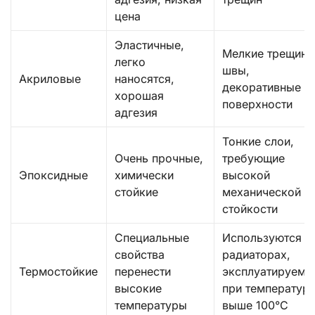
цена
Эластичные,
Мелкие трещины
легко
швы,
Акриловые
наносятся,
декоративные
хорошая
поверхности
адгезия
Тонкие слои,
Очень прочные,
требующие
Эпоксидные
химически
высокой
стойкие
механической
стойкости
Специальные
Используются н
свойства
радиаторах,
Термостойкие
перенести
эксплуатируемы
высокие
при температур
температуры
выше 100°C