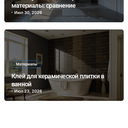
материалы: сравнение
биополимеров и традиционного
Июл 30, 2026
бетона по экологии и долговечности
Материалы
Клей для керамической плитки в
ванной
Июл 23, 2026