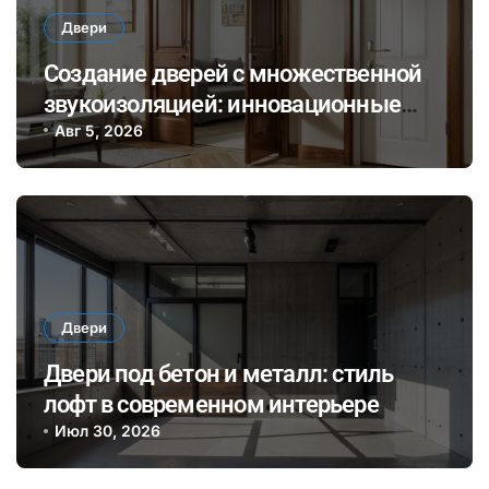
Двери
Создание дверей с множественной
звукоизоляцией: инновационные
материалы и технологии для
Авг 5, 2026
комфортного общения и уединения в
доме
Двери
Двери под бетон и металл: стиль
лофт в современном интерьере
Июл 30, 2026