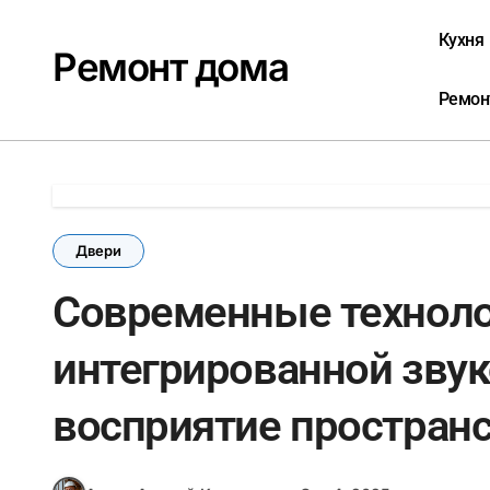
Перейти
к
Кухня
Ремонт дома
содержанию
Ремон
Двери
Современные технолог
интегрированной зву
восприятие пространс