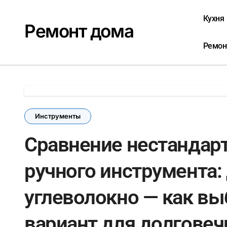
Перейти
к
Кухня
Ремонт дома
содержанию
Ремон
Инструменты
Сравнение нестандар
ручного инструмента:
углеволокно — как в
вариант для долговеч