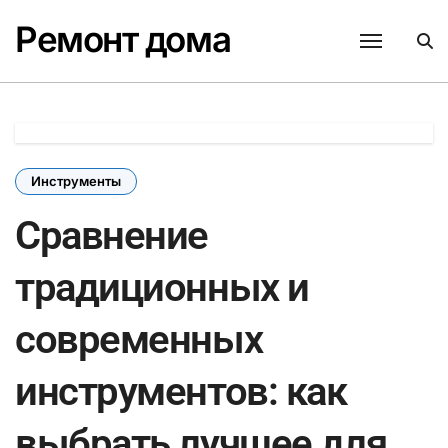
Перейти
Ремонт дома
к
содержанию
Инструменты
Сравнение
традиционных и
современных
инструментов: как
выбрать лучшее для