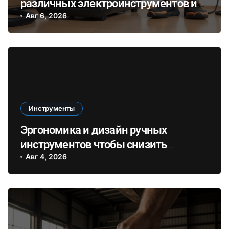
различных электроинструментов и
его влияние на здоровье при ремонте
Авг 6, 2026
в закрытых помещениях
Инструменты
Эргономика и дизайн ручных
инструментов чтобы снизить
усталость и повысить
Авг 4, 2026
эффективность при длительных
ремонтах