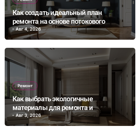
Как создать идеальный план
ремонта на основе потокового
бюджета и гибкого графика работ с
Авг 4, 2026
учетом непредвиденных расходов
Ремонт
Как выбрать экологичные
материалы для ремонта и
сэкономить на энергопотреблении в
Авг 3, 2026
будущем