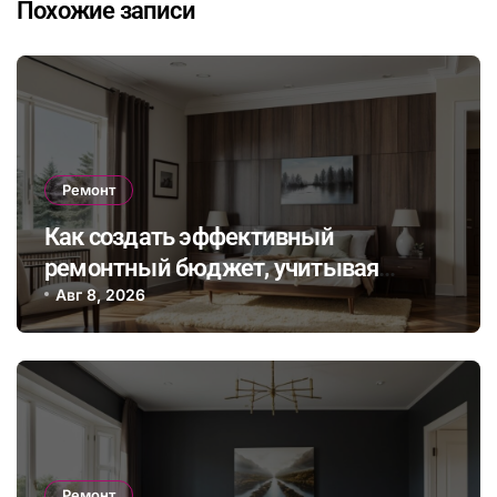
Похожие записи
Ремонт
Как создать эффективный
ремонтный бюджет, учитывая
неожиданные расходы и избегая
Авг 8, 2026
распространенных финансовых
ошибок
Ремонт