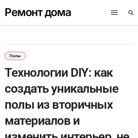
Перейти
Ремонт дома
к
содержанию
Полы
Технологии DIY: как
создать уникальные
полы из вторичных
материалов и
изменить интерьер, не