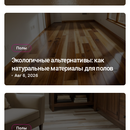
состав для вашего пола
Полы
Экологичные альтернативы: как
натуральные материалы для полов
влияют на здоровье и комфорт в
Авг 6, 2026
доме
Полы