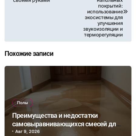
покрытий:
записям
использование
экосистемы для
улучшения
звукоизоляции и
терморегуляции
Похожие записи
Полы
Преимущества и недостатки
самовыравнивающихся смесей для
стяжки: как выбрать подходящий
Авг 9, 2026