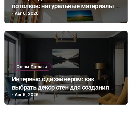
потолков: натуральные материалы и
экологичные покрытия для
Авг 6, 2026
современного интерьера
Стены-Потолки
Интервью с дизайнером: как
выбрать декор стен для создания
уникальной атмосферы в разных
Авг 5, 2026
зонах квартиры