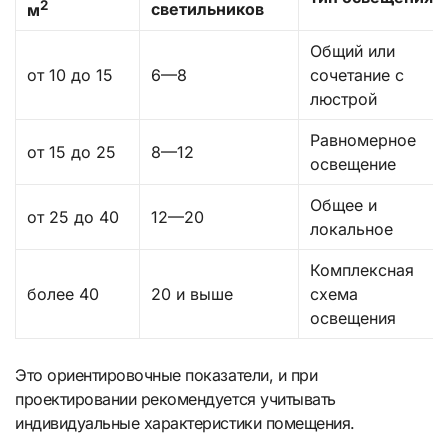
2
светильников
м
Общий или
от 10 до 15
6—8
сочетание с
люстрой
Равномерное
от 15 до 25
8—12
освещение
Общее и
от 25 до 40
12—20
локальное
Комплексная
более 40
20 и выше
схема
освещения
Это ориентировочные показатели, и при
проектировании рекомендуется учитывать
индивидуальные характеристики помещения.