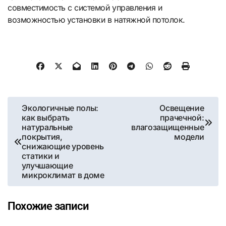
совместимость с системой управления и
возможностью установки в натяжной потолок.
Навигация
Экологичные полы:
Освещение
как выбрать
прачечной:
по
натуральные
влагозащищенные
покрытия,
модели
записям
снижающие уровень
статики и
улучшающие
микроклимат в доме
Похожие записи