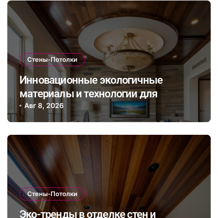
Стены-Потолки
Инновационные экологичные
материалы и технологии для
стильной и долговечной отделки
Авг 8, 2026
стен и потолков
Стены-Потолки
Эко-тренды в отделке стен и